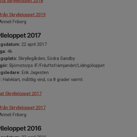
ista Skrylleloppet 2018
 från Skrylleloppet 2019
Anneli Friberg
lleloppet 2017
ngsdatum:
22 april 2017
ga:
46
ngsplats:
Skryllegården, Södra Sandby
gör:
Björnstorps IF/Friluftsfrämjandet/Lidingöloppet
ngsledare:
Erik Jagesten
:
Halvklart, måttlig vind, ca 8 grader varmt.
at Skrylleloppet 2017
 från Skrylleloppet 2017
Anneli Friberg
lleloppet 2016