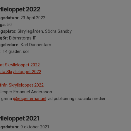
lleloppet 2022
ngsdatum:
23 April 2022
ga:
50
ngsplats:
Skryllegården, Södra Sandby
gör:
Björnstorps IF
ngsledare:
Karl Dannestam
:
14 grader, sol.
at Skrylleloppet 2022
ista Skrylleloppet 2022
 från Skrylleloppet 2022
 Jesper Emanuel Andersson
 gärna
@jesper.emanuel
vid publicering i sociala medier.
lleloppet 2021
ngsdatum:
9 oktober 2021