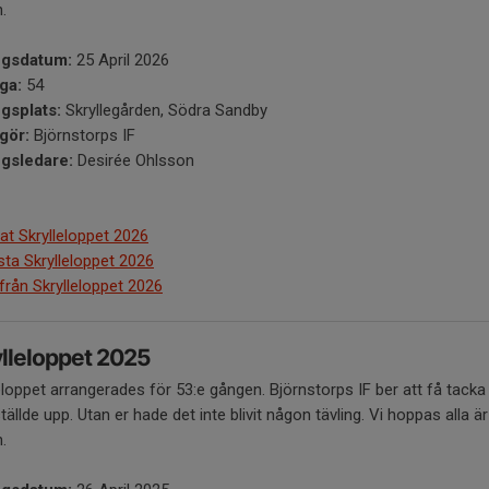
n.
ngsdatum:
25 April 2026
ga:
54
ngsplats:
Skryllegården, Södra Sandby​
gör:
Björnstorps IF
ngsledare:
Desirée Ohlsson
at Skrylleloppet 2026
ista Skrylleloppet 2026
 från Skrylleloppet 2026
lleloppet 2025
eloppet arrangerades för 53:e gången. Björnstorps IF ber att få tacka
ällde upp. Utan er hade det inte blivit någon tävling. Vi hoppas all
n.