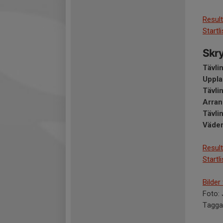
Result
Startl
Skry
Tävli
Uppla
Tävli
Arran
Tävli
Väde
Result
Startl
Bilder
Foto:
Tagga