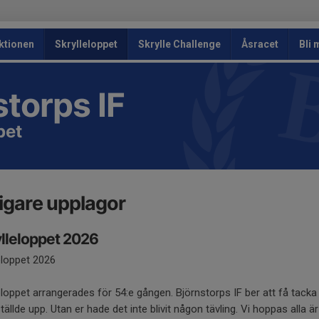
ktionen
Skrylleloppet
Skrylle Challenge
Åsracet
Bli
storps IF
pet
igare upplagor
lleloppet 2026
eloppet 2026
eloppet arrangerades för 54:e gången. Björnstorps IF ber att få tacka
ällde upp. Utan er hade det inte blivit någon tävling. Vi hoppas all