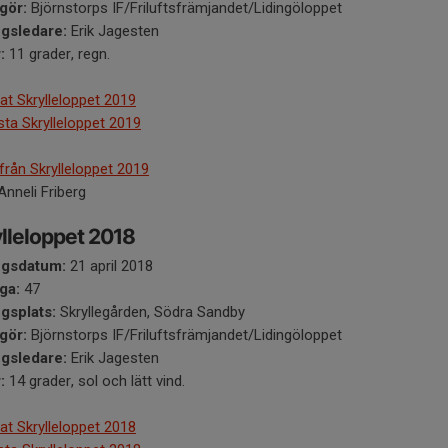
gör:
Björnstorps IF/Friluftsfrämjandet/Lidingöloppet
ngsledare:
Erik Jagesten
:
11 grader, regn.
at Skrylleloppet 2019
ista Skrylleloppet 2019
 från Skrylleloppet 2019
Anneli Friberg
lleloppet 2018
ngsdatum:
21 april 2018
ga:
47
ngsplats:
Skryllegården, Södra Sandby
gör:
Björnstorps IF/Friluftsfrämjandet/Lidingöloppet
ngsledare:
Erik Jagesten
:
14 grader, sol och lätt vind.
at Skrylleloppet 2018