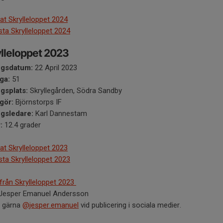
at Skrylleloppet 2024
ista Skrylleloppet 2024
lleloppet 2023
ngsdatum:
22 April 2023
ga:
51
ngsplats:
Skryllegården, Södra Sandby​
gör:
Björnstorps IF
ngsledare:
Karl Dannestam
r:
12.4 grader
at Skrylleloppet 2023
ista Skrylleloppet 2023
 från Skrylleloppet 2023
 Jesper Emanuel Andersson
 gärna
@jesper.emanuel
vid publicering i sociala medier.