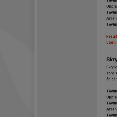
Tävli
Uppla
Tävli
Arran
Tävli
Result
Startl
Skry
Skryll
som st
år ige
Tävli
Uppla
Tävli
Arran
Tävli