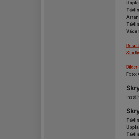
Uppla
Tävli
Arran
Tävli
Väder
Result
Startl
Bilder
Foto: 
Skry
Instäl
Skry
Tävli
​Uppla
Tävli