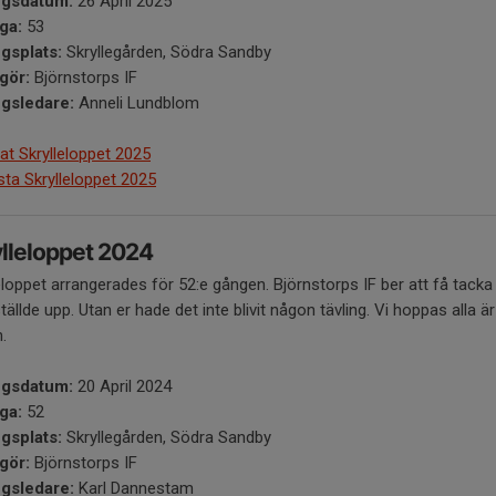
ngsdatum:
26 April 2025
ga:
53
ngsplats:
Skryllegården, Södra Sandby​
gör:
Björnstorps IF
ngsledare:
Anneli Lundblom
at Skrylleloppet 2025
ista Skrylleloppet 2025
lleloppet 2024
eloppet arrangerades för 52:e gången. Björnstorps IF ber att få tacka
ällde upp. Utan er hade det inte blivit någon tävling. Vi hoppas all
n.
ngsdatum:
20 April 2024
ga:
52
ngsplats:
Skryllegården, Södra Sandby​
gör:
Björnstorps IF
ngsledare:
Karl Dannestam