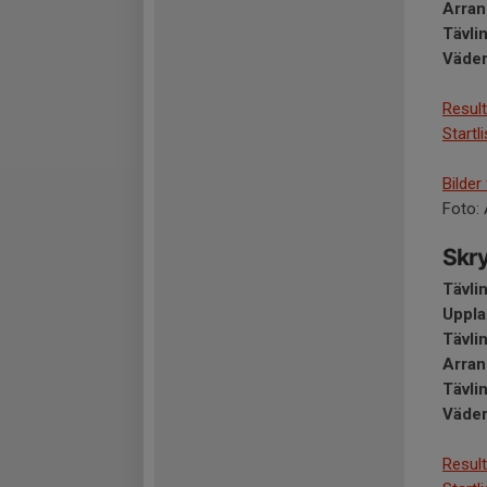
Arran
Tävli
Väder
Result
Startl
Bilder
Foto: 
Skry
Tävli
​Uppla
Tävli
Arran
Tävli
Väder
Result