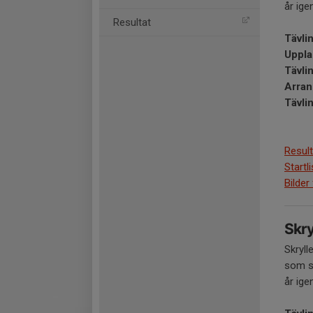
år ige
Resultat
Tävli
Uppla
Tävli
Arran
Tävli
Result
Startl
Bilder
Skry
Skryll
som st
år ige