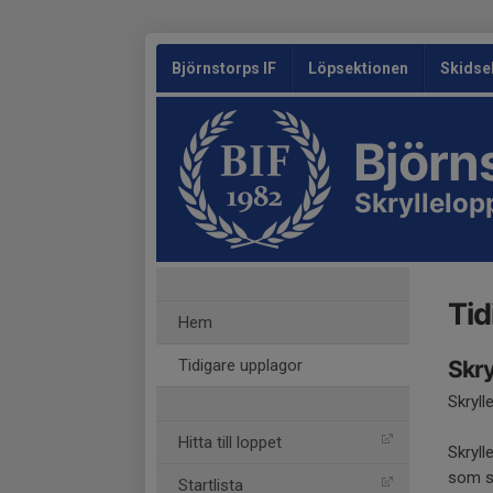
Björnstorps IF
Löpsektionen
Skidse
Björn
Skryllelop
Tid
Hem
Tidigare upplagor
Skry
Skryll
Hitta till loppet
Skryll
som st
Startlista