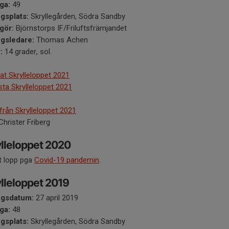
ga:
49
ngsplats:
Skryllegården, Södra Sandby
gör:
Björnstorps IF/Friluftsfrämjandet
ngsledare:
Thomas Achen
:
14 grader, sol.
at Skrylleloppet 2021
ista Skrylleloppet 2021
 från Skrylleloppet 2021
Christer Friberg
lleloppet 2020
lt lopp pga
Covid-19 pandemin
.
lleloppet 2019
ngsdatum:
27 april 2019
ga:
48
ngsplats:
Skryllegården, Södra Sandby