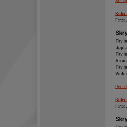
Startl
Bilder
Foto: 
Skry
Tävli
Uppla
Tävli
Arran
Tävli
Väder
Result
Bilder
Foto: 
Skry