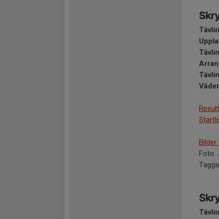
Skry
Tävli
​Uppla
Tävli
Arran
Tävli
Väder
Result
Startl
Bilder
Foto:
Tagga
Skry
Tävli