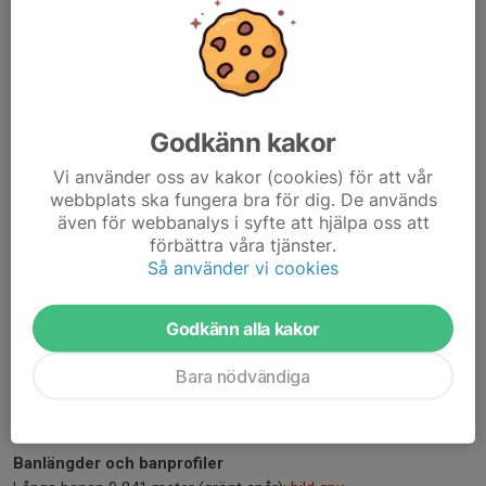
nummerlappen, som ska bäras väl synlig på bröstet.
Distans
Starttid
Klasser
3km
10:00
P11, F11,
P13, F13,
Godkänn kakor
P15, F15,
Herrar,
Vi använder oss av kakor (cookies) för att vår
Damer
webbplats ska fungera bra för dig. De används
5km
10:15
Herrar,
även för webbanalys i syfte att hjälpa oss att
Damer
förbättra våra tjänster.
10km
10:30
Herrar,
Så använder vi cookies
Damer
Godkänn alla kakor
Tidtagning:
För att utse de främsta placeringarna i respektive
klass används bruttotid. Bruttotid är tiden från startskottet till
Bara nödvändiga
mål. Alla löpare får också nettotid - tiden från passering av
startlinjen till mål.
Banlängder och banprofiler