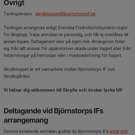
Övrigt
Tävlingsledare:
skrylleloppet@bjornstorpsif.se
Tävlingen arrangeras enligt Svenska Friidrottsförbundets regler
för långlopp. Varje anmälan är personlig, och får ej överlåtas till
annan löpare. Deltagandet sker på egen risk. Arrangören fritar
sig från allt ansvar för uppkommen skada under loppet eller från
felskrivningar på hemsidan eller i marknadsföring för loppet.
Skrylleloppet är ett samarbete mellan Björnstorps IF och
Skryllegården.
Vi hälsar dig välkommen till Skrylle och önskar lycka till!
Deltagande vid Björnstorps IFs
arrangemang
​Genom betalande anmälan godtar du Björnstorps IFs
avtal och