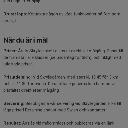
kan ringa efter hjälp.
Brutet lopp:
Kontakta någon av våra funktionärer så fort som
möjligt.
När du är i mål
Priser:
Årets Skrylleplakett delas ut direkt vid målgång. Priser till
de främsta i alla klasser (se undantag för 3km), och rikligt med
utlottade priser.
Prisutdelning:
Vid Skryllegården, med start kl. 10:45 för 3 km
och kl. 11:30 för övriga. De utlottade priserna kan hämtas vid
pristältet direkt efter målgång.
Servering:
Besök gärna vår servering vid Skryllegården. Fika till
låga priser! Betalning endast med Swish och kontanter.
Resultat
: Anslås vid målområdet och publiceras via en länk