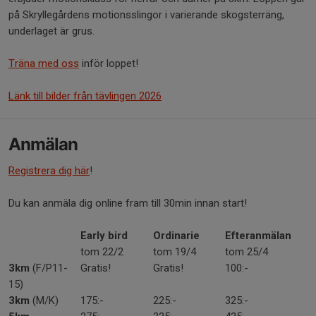
på Skryllegårdens motionsslingor i varierande skogsterräng,
underlaget är grus.
Träna med oss
inför loppet!
Länk till bilder från tävlingen 2026
Anmälan
Registrera dig här
!
Du kan anmäla dig online fram till 30min innan start!
Early bird
Ordinarie
Efteranmälan
tom 22/2
tom 19/4
tom 25/4
3km
(F/P11-
Gratis!
Gratis!
100:-
15)
3km
(M/K)
175:-
225:-
325:-