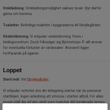
Omklädning:
Omklädningsmöjlighet saknas tyvärr. Byt därför
gärna om hemma.
Toaletter:
Befintliga toaletter i byggnaderna till Skryllegården.
Väskinlämning
: Vi erbjuder väskinlämning. Finns i
tävlingscentrum. Dock frånsäger sig Björnstorps IF allt ansvar
för eventuella förluster av värdesaker. Ansvaret ligger
fortfarande på ägaren.
Loppet
Start/mål
: Vid
Skryllegården
.
Vi erbjuder nettotid, dvs din tidtagning startar när du passerar
startlinjen. Ingen anledning att stressa i starten alltså. För allas
trivsel ställ dig vid den skylt som matchar ditt beräknade tempo;
30 min, 40 min, 50 min etc. Tidtagningen sker med chip i