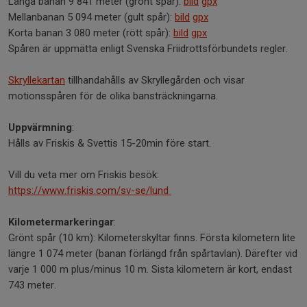
Långa banan 9 841 meter (grönt spår):
bild
gpx
Mellanbanan 5 094 meter (gult spår):
bild
gpx
Korta banan 3 080 meter (rött spår):
bild
gpx
Spåren är uppmätta enligt Svenska Friidrottsförbundets regler.
Skryllekartan
tillhandahålls av Skryllegården och visar
motionsspåren för de olika bansträckningarna.
Uppvärmning
:
Hålls av Friskis & Svettis 15-20min före start.
Vill du veta mer om Friskis besök:
https://www.friskis.com/sv-se/lund
Kilometermarkeringar
:
Grönt spår (10 km): Kilometerskyltar finns. Första kilometern lite
längre 1 074 meter (banan förlängd från spårtavlan). Därefter vid
varje 1 000 m plus/minus 10 m. Sista kilometern är kort, endast
743 meter.