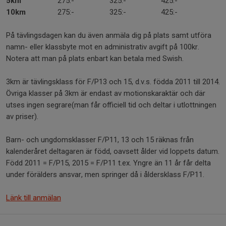
5km
275:-
325:-
425:-
10km
275:-
325:-
425:-
På tävlingsdagen kan du även anmäla dig på plats samt utföra
namn- eller klassbyte mot en administrativ avgift på 100kr.
Notera att man på plats enbart kan betala med Swish.
3km är tävlingsklass för F/P13 och 15, d.v.s. födda 2011 till 2014.
Övriga klasser på 3km är endast av motionskaraktär och där
utses ingen segrare(man får officiell tid och deltar i utlottningen
av priser).
Barn- och ungdomsklasser F/P11, 13 och 15 räknas från
kalenderåret deltagaren är född, oavsett ålder vid loppets datum.
Född 2011 = F/P15, 2015 = F/P11 t.ex. Yngre än 11 år får delta
under förälders ansvar, men springer då i åldersklass F/P11.
Länk till anmälan